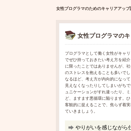
女性プログラマのためのキャリアアップ講座
女性プログラマのキ
プログラマとして働く女性がキャリ
でぜひ持っておきたい考え方を紹介
に限ったことではありませんが、社
のストレスを抱えることも多いでし
なるほど、考え方が内向的になって
見えなくなったりしてしまいがちで
ュニケーションがすれ違ったり、ミ
ど、ますます悪循環に陥ります。ひ
客観的に捉えることで、焦らず着実
ていきましょう。
やりがいを感じながら