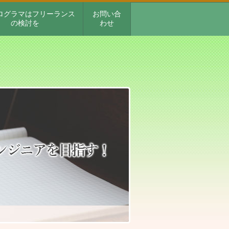
ログラマはフリーランス
お問い合
の検討を
わせ