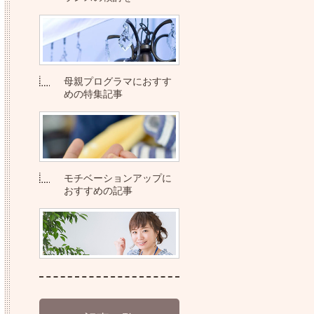
母親プログラマにおすす
めの特集記事
モチベーションアップに
おすすめの記事