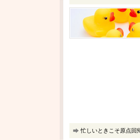
忙しいときこそ原点回