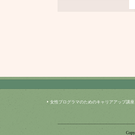
女性プログラマのためのキャリアアップ講座 –
Cop