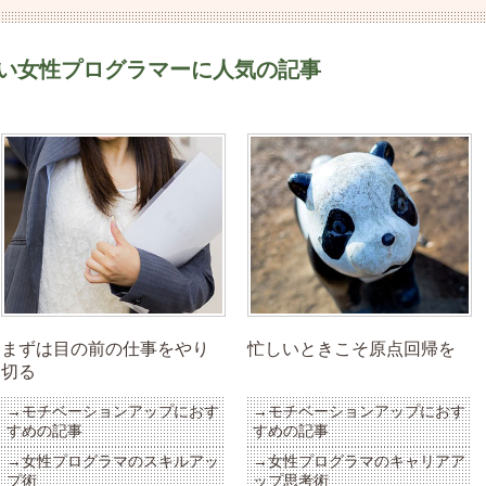
い女性プログラマーに人気の記事
まずは目の前の仕事をやり
忙しいときこそ原点回帰を
切る
モチベーションアップにおす
モチベーションアップにおす
すめの記事
すめの記事
女性プログラマのスキルアッ
女性プログラマのキャリアア
プ術
ップ思考術